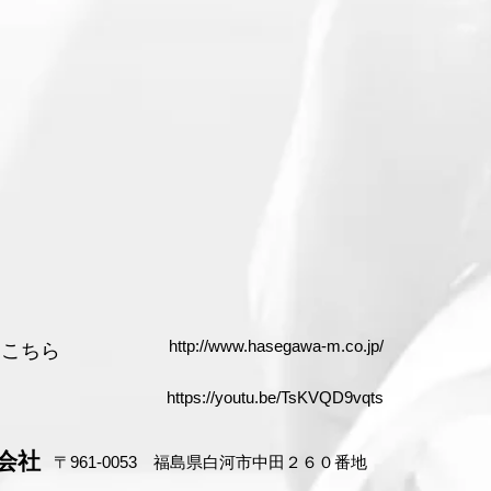
http://www.hasegawa-m.co.jp/
はこちら
https://youtu.be/TsKVQD9vqts
会社
〒961-0053 福島県白河市中田２６０番地