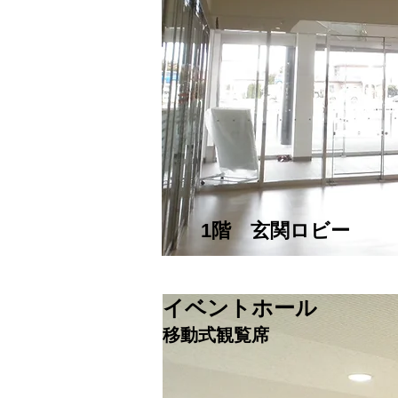
​1階 玄関ロビー
​イベントホール
​移動式観覧席