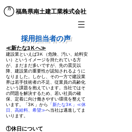
​福島県南土建工業株式会社
​採用担当者の声
≪新たな3Ｋへ≫
建設業といえば3Ｋ（危険、汚い、給料安
い）というイメージを持たれている方
が、まだまだ多いですが、先の震災以
降、建設業の重要性が認知されるように
なりました。しかし、その一方で建設業
界は若手技術者の不足、従業員の高齢化
という課題を抱えています。当社ではそ
の問題を解決するため、若い社員の確
保、定着に向け働きやすい環境を整えて
います。「3Ｋ」から
「新たな3Ｋ」≪休
日、高給料、希望≫
へ当社は邁進してま
いります。
①休日について