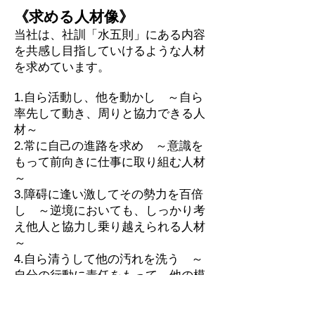
《求める人材像》
当社は、社訓「水五則」にある内容
を共感し目指していけるような人材
を求めています。
1.自ら活動し、他を動かし ～自ら
率先して動き、周りと協力できる人
材～
2.常に自己の進路を求め ～意識を
もって前向きに仕事に取り組む人材
～
3.障碍に逢い激してその勢力を百倍
し ～逆境においても、しっかり考
え他人と協力し乗り越えられる人材
～
4.自ら清うして他の汚れを洗う ～
自分の行動に責任をもって、他の模
範となれるような人材～
5.様々な変化をしながらも「その本