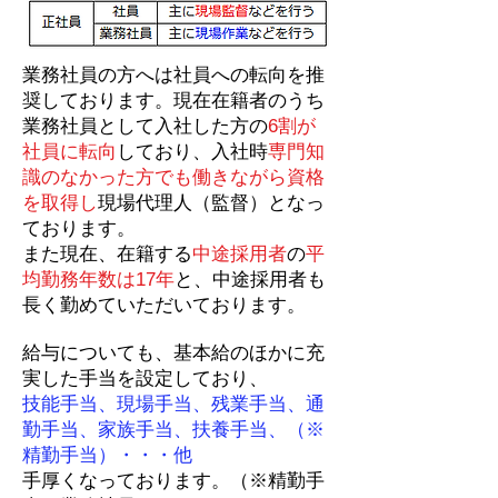
業務社員の方へは社員への転向を推
奨しております。現在在籍者のうち
業務社員として入社した方の
6割が
社員に転向
しており、入社時
専門知
識のなかった方でも働きながら資格
を取得し
現場代理人（監督）となっ
ております。
また現在、
在籍する
中途採用者
の
平
均勤務年数は17年
と、中途採用者も
長く勤めていただいております。
給与についても、基本給のほかに充
実した手当を設定しており、
技能手当、現場手当、残業手当、通
勤手当、家族手当、扶養手当、（※
精勤手当）・・・他
手厚くなっております。（※精勤手