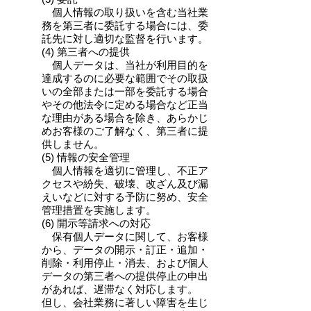
個人情報の取り扱いを含む当社業
務を第三者に委託する場合には、委
託先に対し適切な監督を行います。
(4) 第三者への提供
個人データは、当社が利用目的を
達成するのに必要な範囲でその取扱
いの全部または一部を委託する場合
やその他法令に定める場合など正当
な理由がある場合を除き、あらかじ
めお客様のご了解なく、第三者に提
供しません。
(5) 情報の安全管理
個人情報を適切に管理し、不正ア
クセスや紛失、破壊、改ざん及び漏
えいなどに対する予防に努め、安全
管理措置を実施します。
(6) 開示等請求への対応
保有個人データに関して、お客様
から、データの開示・訂正・追加・
削除・利用停止・消去、および個人
データの第三者への提供停止の申出
があれば、遅滞なく対応します。
但し、会社業務に著しい障害を生じ