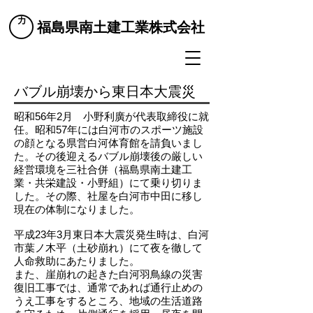
​福島県南土建工業株式会社
​バブル崩壊から東日本大震災
昭和56年2月 小野利廣が代表取締役に就
任。昭和57年には白河市のスポーツ施設
の顔となる県営白河体育館を請負いまし
た。その後迎えるバブル崩壊後の厳しい
経営環境を三社合併（福島県南土建工
業・共栄建設・小野組）にて乗り切りま
した。その際、社屋を白河市中田に移し
現在の体制になりました。
平成23年3月東日本大震災発生時は、白河
市葉ノ木平（土砂崩れ）にて夜を徹して
人命救助にあたりました。
また、崖崩れの起きた白河羽鳥線の災害
復旧工事では、通常であれば通行止めの
うえ工事をするところ、地域の生活道路