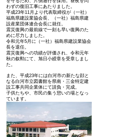
を守るため、片側通行を採用。昼夜を問
わずの復旧工事にあたりました。
平成23年11月より代表取締役が（一社）
福島県建設業協会長、（一社）福島県建
設産業団体連合会長に就任。
震災復興の最前線で一刻も早い復興のた
めに尽力しました。
令和元年5月に（一社）福島県建設業協会
長を退任。
震災復興への功績が評価され、令和元年
秋の叙勲にて、旭日小綬章を受章しまし
た。
また、平成23年には白河市の新たな顔と
なる白河市立図書館を県南・三金特定建
設工事共同企業体にて請負・完成。
​子供たちや、市民の集う憩いの場となっ
ています。