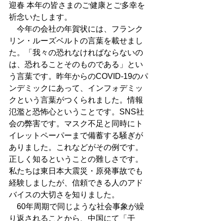
迎春 本年の皆さまのご健康とご多幸を
祈念いたします。
　今年の会社の年賀状には、フランク
リン・ルーズベルトの言葉を載せまし
た。「我々の恐れなければならないの
は、恐れることそのものである」とい
う言葉です。昨年からのCOVID-19のパ
ンデミックにあって、インフォデミッ
クという言葉がつくられました。情報
氾濫と恐怖心ということです。SNS社
会の弊害です。マスク不足と同時にト
イレットペーパーまで備蓄する騒ぎが
ありました。これなどがその例です。
正しく知るということの難しさです。
私たちは東日本大震災・原発事故でも
経験しましたが、信頼できる人のアド
バイスの大切さを知りました。
　60年周期で同じような社会事象が繰
り返されることから、中国にて「干