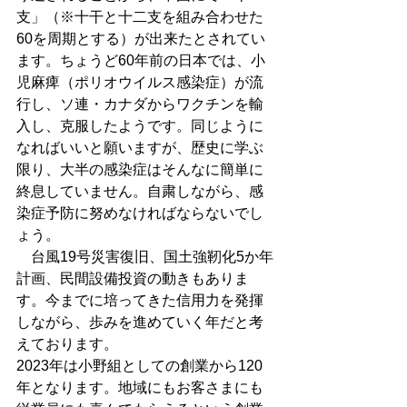
支」（※十干と十二支を組み合わせた
60を周期とする）が出来たとされてい
ます。ちょうど60年前の日本では、小
児麻痺（ポリオウイルス感染症）が流
行し、ソ連・カナダからワクチンを輸
入し、克服したようです。同じように
なればいいと願いますが、歴史に学ぶ
限り、大半の感染症はそんなに簡単に
終息していません。自粛しながら、感
染症予防に努めなければならないでし
ょう。
　台風19号災害復旧、国土強靭化5か年
計画、民間設備投資の動きもありま
す。今までに培ってきた信用力を発揮
しながら、歩みを進めていく年だと考
えております。
2023年は小野組としての創業から120
年となります。地域にもお客さまにも