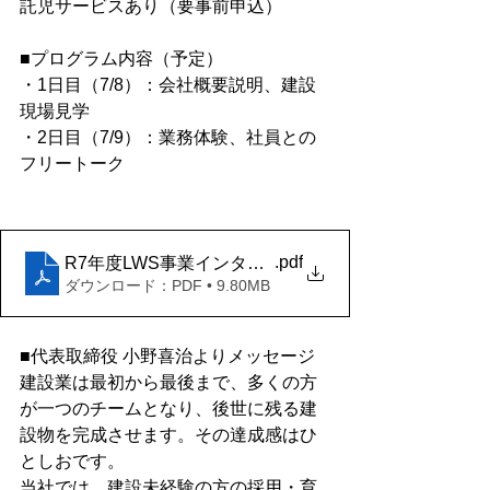
託児サービスあり（要事前申込）
■プログラム内容（予定）
・1日目（7/8）：会社概要説明、建設
現場見学
・2日目（7/9）：業務体験、社員との
フリートーク
.pdf
R7年度LWS事業インターンシップチラシ_県南土建
ダウンロード：PDF • 9.80MB
■代表取締役 小野喜治よりメッセージ
建設業は最初から最後まで、多くの方
が一つのチームとなり、後世に残る建
設物を完成させます。その達成感はひ
としおです。
当社では、建設未経験の方の採用・育